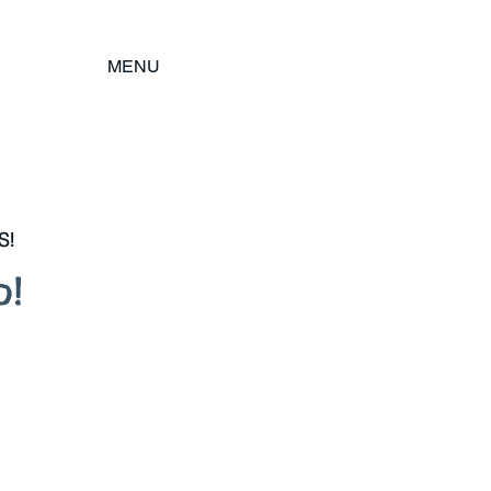
MENU
S!
o!