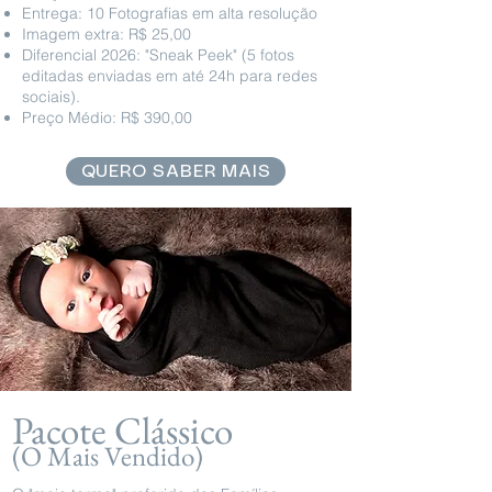
Entrega: 10 Fotografias em alta resolução
Imagem extra: R$ 25,00
Diferencial 2026: "Sneak Peek" (5 fotos
editadas enviadas em até 24h para redes
sociais).
Preço Médio: R$ 390,00
QUERO SABER MAIS
Pacote Clássico
(O Mais Vendido)