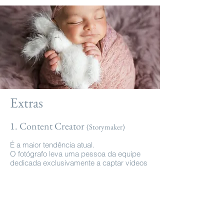
Extras
1. Content Creator
(Storymaker)
É a maior tendência atual.
O fotógrafo leva uma pessoa da equipe
dedicada exclusivamente a captar vídeos
curtos com um Iphone.
O que é: Entrega de Reels e vídeos para
TikTok em tempo real.
( R$ 690,00 )